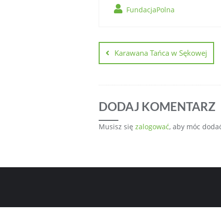
FundacjaPolna
Karawana Tańca w Sękowej
DODAJ KOMENTARZ
Musisz się
zalogować
, aby móc doda
Aktualności
Fully Green Homepa