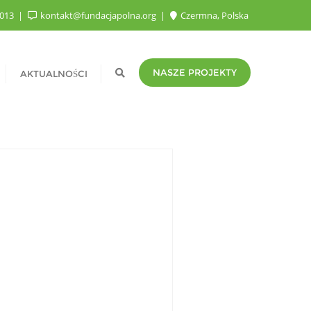
-013
kontakt@fundacjapolna.org
Czermna, Polska
NASZE PROJEKTY
AKTUALNOŚCI