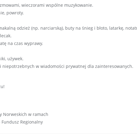
rozmowami, wieczorami wspólne muzykowanie.
e, powroty.
akalną odzież (np. narciarską), buty na śnieg i błoto, latarkę, notat
lecak.
atę na czas wyprawy.
iki, używek.
h i niepotrzebnych w wiadomości prywatnej dla zainteresowanych.
zu!
zy Norweskich w ramach
 Fundusz Regionalny