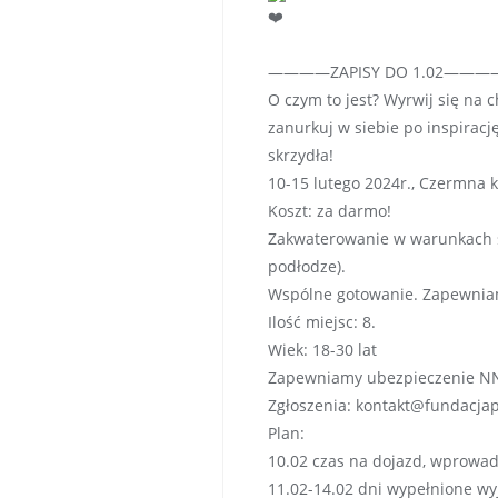
————ZAPISY DO 1.02———
O czym to jest? Wyrwij się na c
zanurkuj w siebie po inspiracj
skrzydła!
10-15 lutego 2024r., Czermna k.
Koszt: za darmo!
Zakwaterowanie w warunkach sc
podłodze).
Wspólne gotowanie. Zapewniamy
Ilość miejsc: 8.
Wiek: 18-30 lat
Zapewniamy ubezpieczenie N
Zgłoszenia: kontakt@fundacjap
Plan:
10.02 czas na dojazd, wprowadz
11.02-14.02 dni wypełnione wy