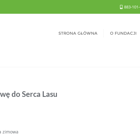
883-101
STRONA GŁÓWNA
O FUNDACJI
awę do Serca Lasu
ja zimowa