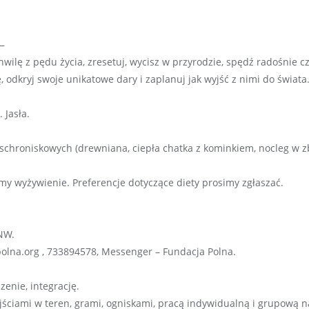
—
hwilę z pędu życia, zresetuj, wycisz w przyrodzie, spędź radośnie c
ę, odkryj swoje unikatowe dary i zaplanuj jak wyjść z nimi do świ
 Jasła.
hroniskowych (drewniana, ciepła chatka z kominkiem, nocleg w zb
 wyżywienie. Preferencje dotyczące diety prosimy zgłaszać.
NW.
olna.org , 733894578, Messenger – Fundacja Polna.
enie, integrację.
jściami w teren, grami, ogniskami, pracą indywidualną i grupową