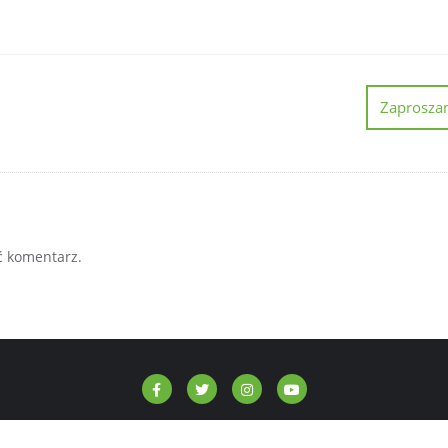
Zaproszam
ć komentarz.
ge Lite
Karpackie inicjatywy lokalne
Mikrogranty – AOFR