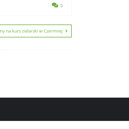
0
y na kurs zielarski w Czermnej
Nasze projekty
O Fundacji