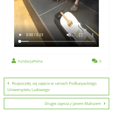
FundacjaPolna
0
Rozpoczeły się zajęcia w ramach Podkarpackiego
Uniwersytetu Ludowego
Drugie zajecia z Janem Maliszem