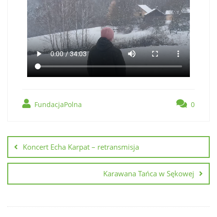
FundacjaPolna
0
Koncert Echa Karpat – retransmisja
Karawana Tańca w Sękowej